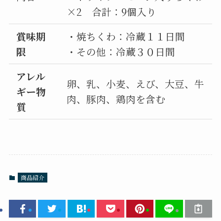
×2 合計：9個入り
賞味期
・焼ちくわ：冷蔵１１日間
限
・その他：冷蔵３０日間
アレル
卵、乳、小麦、えび、大豆、牛
ギー物
肉、豚肉、鶏肉を含む
質
商品紹介