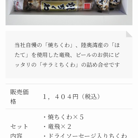
当社自慢の「焼ちくわ」、陸奥湾産の「ほ
たて」を使用した竜飛、ビールのお供にピ
ッタリの「サラミちくわ」の詰め合せです
販売価
１，４０４円（税込）
格
・焼ちくわ×５
セット
・竜飛×２
内容
・ドライソーセージ入りちくわ